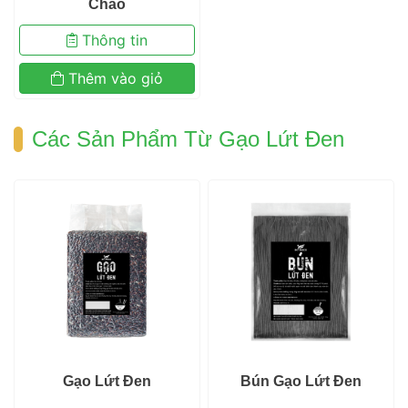
Cháo 
 Thông tin 
 Thêm vào giỏ 
 Các Sản Phẩm Từ Gạo Lứt Đen 
 Gạo Lứt Đen 
 Bún Gạo Lứt Đen 