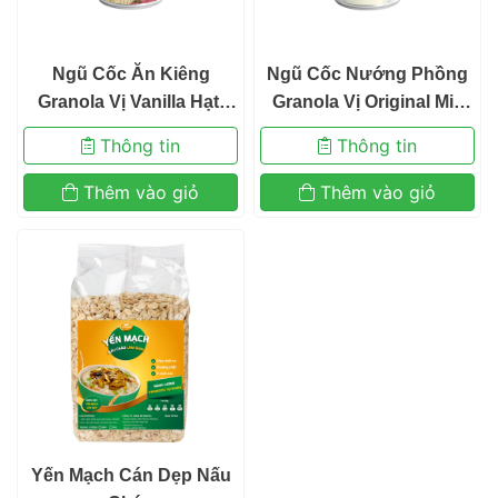
 Ngũ Cốc Ăn Kiêng 
 Ngũ Cốc Nướng Phồng
Granola Vị Vanilla Hạt, 
 Granola Vị Original Mix
Trái Cây Mix Sữa Chua 
 Hạt Hạnh Nhân 
 Thông tin 
 Thông tin 
Sấy Khô Befresco 300g 
 Thêm vào giỏ 
 Thêm vào giỏ 
 Yến Mạch Cán Dẹp Nấu 