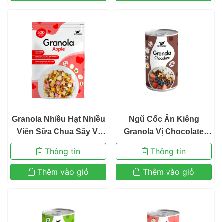
 Granola Nhiều Hạt Nhiều 
 Ngũ Cốc Ăn Kiêng 
Viên Sữa Chua Sấy Vị 
Granola Vị Chocolate
Táo Ngũ Cốc Ăn Kiêng
 Không Nho Khô Mix Sữa 
 Thông tin 
 Thông tin 
 Befresco 380g 
Chua Sấy Khô Befresco 
300g 
 Thêm vào giỏ 
 Thêm vào giỏ 