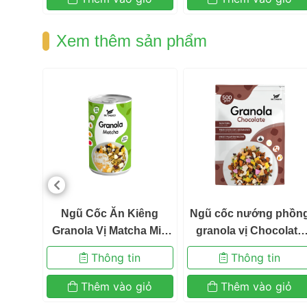
 Xem thêm sản phẩm 
en 
 
ng 
 Ngũ Cốc Ăn Kiêng 
 Ngũ cốc nướng phồng
Granola Vị Matcha Mix 
granola vị Chocolate 
Sữa Chua Sấy Khô 
380gr 
 Thông tin 
 Thông tin 
Befresco 300g 
 Thêm vào giỏ 
 Thêm vào giỏ 