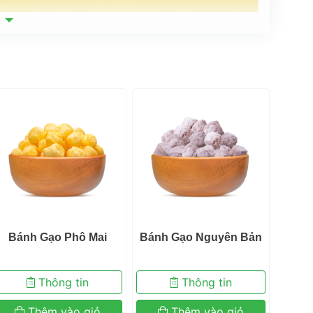
 
 Bánh Gạo Phô Mai 
 Bánh Gạo Nguyên Bản 
 Bán
 Thông tin 
 Thông tin 
 Thêm vào giỏ 
 Thêm vào giỏ 