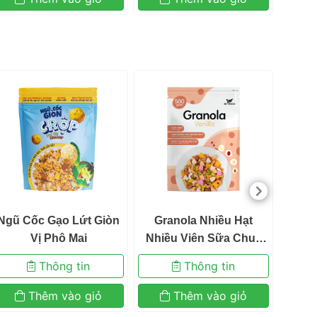
 Ng
Grano
Trái 
Sấy K
 Ngũ Cốc Gạo Lứt Giòn 
 Granola Nhiều Hạt 
resco cam kết
Vị Phô Mai 
Nhiều Viên Sữa Chua 
Sấy Vị Vani Ngũ Cốc Ăn 
 được tuyển chọn kỹ lưỡng từ các nguồn nguyên 
 Thông tin 
 Thông tin 
Kiêng Befresco 380g 
 Thêm vào giỏ 
 Thêm vào giỏ 