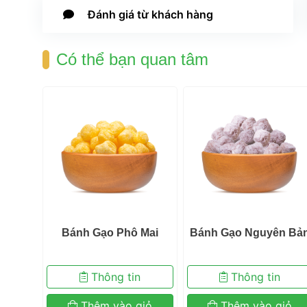
 Đánh giá 
từ khách hàng
 Có thể bạn quan tâm 
Vị 
 Bánh Gạo Phô Mai 
 Bánh Gạo Nguyên Bản
 
 Thông tin 
 Thông tin 
iỏ 
 Thêm vào giỏ 
 Thêm vào giỏ 