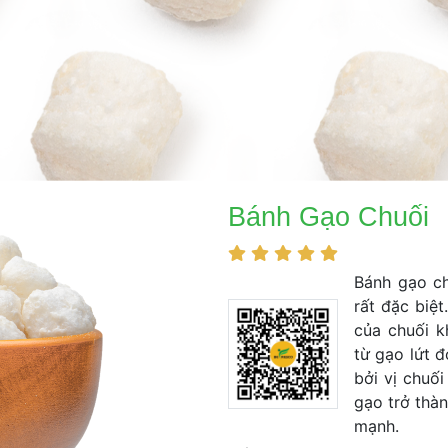
 Bánh Gạo Chuối 
 
 
 
 
 Bánh gạo c
rất đặc biệt
của chuối k
từ gạo lứt đ
bởi vị chuố
gạo trở thà
mạnh. 