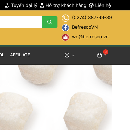
 Tuyển đại lý 
 Hỗ trợ khách hàng 
 Liên hệ 
(0274) 387-99-39
BefrescoVN
we@befresco.vn
 0 
OL 
 AFFILIATE 