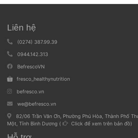
Không chất bảo quản
Độ ngọt dịu nhẹ, phù hợp cho mọi đối tượng 
Liên hệ
Hướng dẫn sử dụng
Ăn trực tiếp
 
 (0274) 387.99.39 
Ăn kèm cùng sữa chua cho bữa sáng/bữa phụ
 
 0944.142.313 
Ăn ngon, sống lành mạnh hơn mỗi ngày với các sản phẩ
 
 BefrescoVN 
 
 fresco_healthynutrition 
 
 befresco.vn 
 
 we@befresco.vn 
 
 82/06 Trần Văn Ơn, Phường Phú Hòa, Thành Phố Thủ
Một, Tỉnh Bình Dương ( 
Click để xem trên bản đồ) 
Hỗ trợ