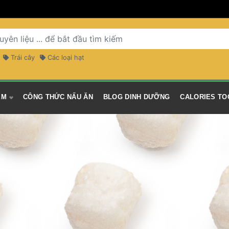
 Trái cây 
 Các loại hạt 
M 
 CÔNG THỨC NẤU ĂN 
 BLOG DINH DƯỠNG 
 CALORIES TO