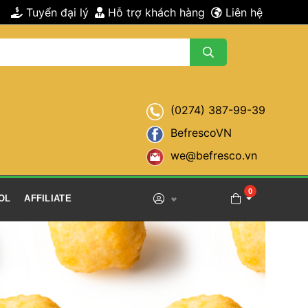
 Tuyển đại lý 
 Hỗ trợ khách hàng 
 Liên hệ 
(0274) 387-99-39
BefrescoVN
we@befresco.vn
 0 
OL 
 AFFILIATE 