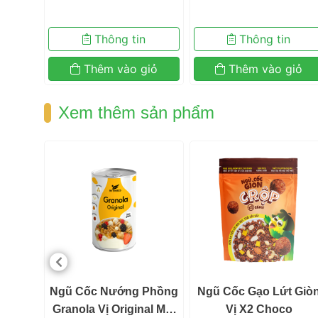
 
 Thông tin 
 Thông tin 
iỏ 
 Thêm vào giỏ 
 Thêm vào giỏ 
 Xem thêm sản phẩm 
 Giòn 
i 
 
iỏ 
 Ngũ Cốc Nướng Phồng 
 Ngũ Cốc Gạo Lứt Giòn
Granola Vị Original Mix 
Vị X2 Choco 