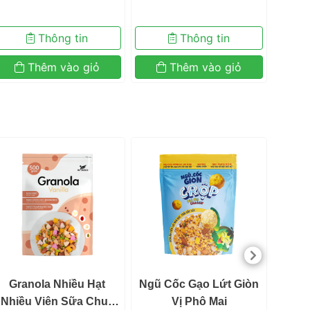
 Thông tin 
 Thông tin 
 Thêm vào giỏ 
 Thêm vào giỏ 
 B
 Granola Nhiều Hạt 
 Ngũ Cốc Gạo Lứt Giòn 
resco cam kết
Nhiều Viên Sữa Chua 
Vị Phô Mai 