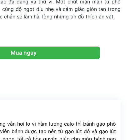
iác đa dạng và thú vị. Một chút mặn mặn từ phô 
p cùng độ ngọt dịu nhẹ và cảm giác giòn tan trong 
c chắn sẽ làm hài lòng những tín đồ thích ăn vặt. 
 Mua ngay 
g vẫn hơi lo vì hàm lượng calo thì bánh gạo phô 
viên bánh được tạo nên từ gạo lứt đỏ và gạo lứt 
 ngon, tất cả hòa quyện giúp cho món bánh gạo 