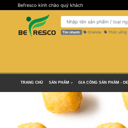
 Befresco kính chào 
quý khách
Tìm nhanh:
 Granola 
 Thức uống 
 TRANG CHỦ 
 SẢN PHẨM 
 GIA CÔNG SẢN PHẨM - OE