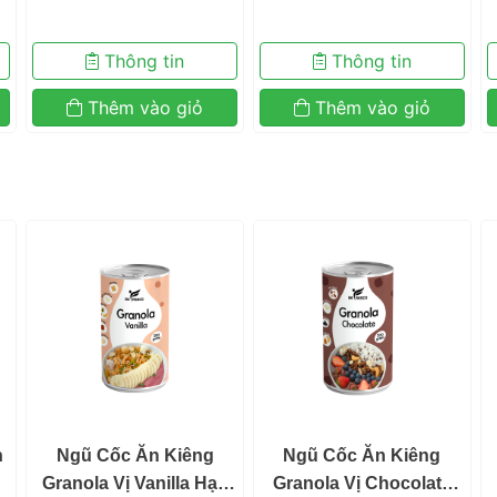
 Thông tin 
 Thông tin 
 Thêm vào giỏ 
 Thêm vào giỏ 
 
 Ngũ Cốc Ăn Kiêng 
 Ngũ Cốc Ăn Kiêng 
Để đảm bảo tính thơm ngon và healthy của bánh, Be F
Granola Vị Vanilla Hạt, 
Granola Vị Chocolate 