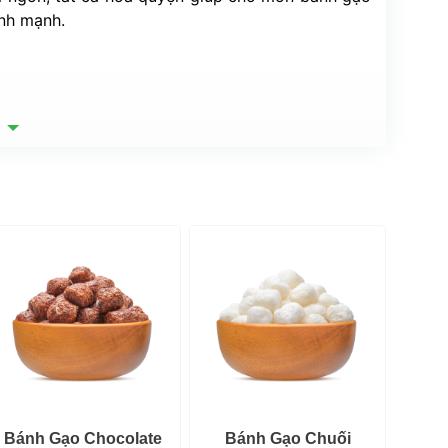
ành mạnh.
 
 Bánh Gạo Chocolate 
 Bánh Gạo Chuối 
 Bánh