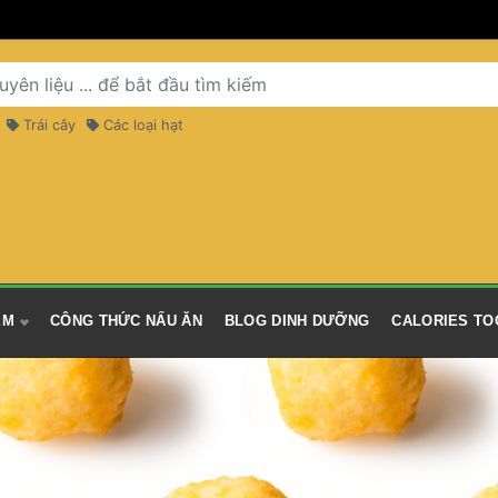
 Trái cây 
 Các loại hạt 
M 
 CÔNG THỨC NẤU ĂN 
 BLOG DINH DƯỠNG 
 CALORIES TO