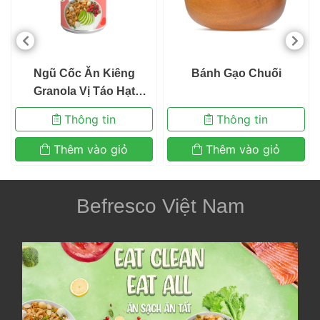
 Ngũ Cốc Ăn Kiêng
 Bánh Gạo Chuối 
 Granola Vị Táo Hạt 
Macca Mix Sữa Chua Sấy
 Thông tin 
 Thông tin 
 Khô Befresco 300g 
 Thêm vào giỏ 
 Thêm vào giỏ 
Befresco Việt Nam