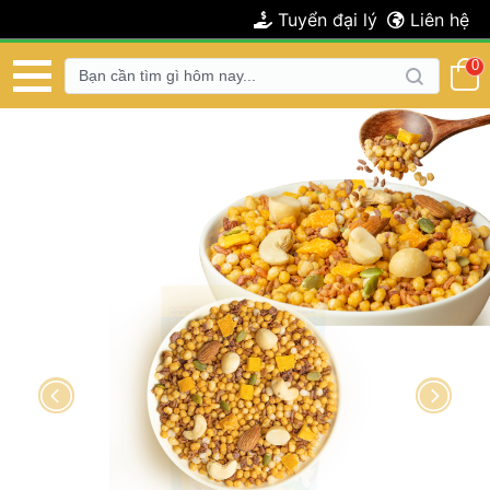
 Tuyển đại lý 
 Liên hệ 
 0 