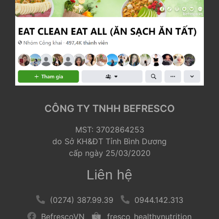
CÔNG TY TNHH BEFRESCO
 MST: 3702864253
 do Sở KH&ĐT Tỉnh Bình Dương
 cấp ngày 25/03/2020 
Liên hệ
 
 (0274) 387.99.39 
 
 
 0944.142.313 
 
 BefrescoVN 
 
 
 fresco_healthynutrition 