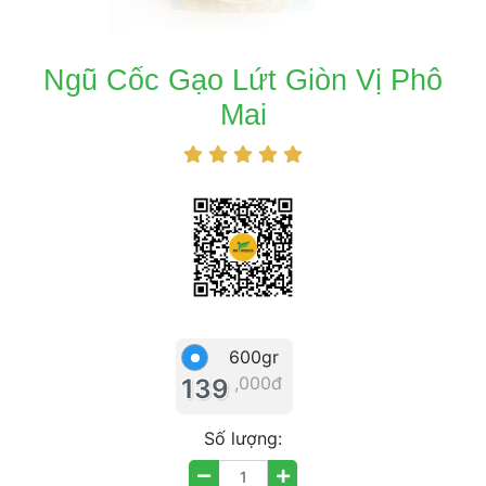
 Ngũ Cốc Gạo Lứt Giòn Vị Phô 
Mai 
 
 
 
 
 600gr 
,000đ
 139 
 
Số lượng: