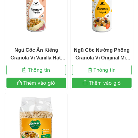
 Ngũ Cốc Ăn Kiêng 
 Ngũ Cốc Nướng Phồng
Granola Vị Vanilla Hạt, 
 Granola Vị Original Mix
Trái Cây Mix Sữa Chua 
 Hạt Hạnh Nhân 
 Thông tin 
 Thông tin 
Sấy Khô Befresco 300g 
 Thêm vào giỏ 
 Thêm vào giỏ 