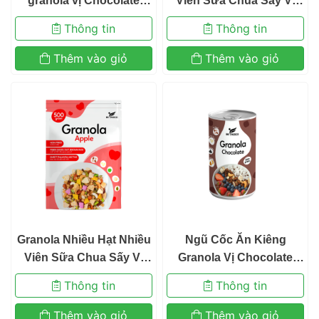
granola vị Chocolate 
Viên Sữa Chua Sấy Vị 
380gr 
Vani Ngũ Cốc Ăn Kiêng
 Thông tin 
 Thông tin 
 Befresco 380g 
 Thêm vào giỏ 
 Thêm vào giỏ 
 Granola Nhiều Hạt Nhiều 
 Ngũ Cốc Ăn Kiêng 
Viên Sữa Chua Sấy Vị 
Granola Vị Chocolate
Táo Ngũ Cốc Ăn Kiêng
 Không Nho Khô Mix Sữa 
 Thông tin 
 Thông tin 
 Befresco 380g 
Chua Sấy Khô Befresco 
300g 
 Thêm vào giỏ 
 Thêm vào giỏ 