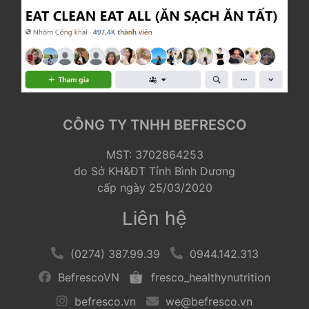
CÔNG TY TNHH BEFRESCO
 MST: 3702864253
 do Sở KH&ĐT Tỉnh Bình Dương
 cấp ngày 25/03/2020 
Liên hệ
 
 (0274) 387.99.39 
 
 
 0944.142.313 
 
 BefrescoVN 
 
 
 fresco_healthynutrition 
 
 befresco.vn 
 
 
 we@befresco.vn 