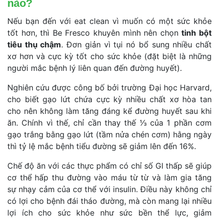
nào?
Nếu bạn đến với eat clean vì muốn có một sức khỏe 
tốt hơn, thì Be Fresco khuyên mình nên chọn 
tinh bột 
tiêu thụ chậm
. Đơn giản vì tụi nó bổ sung nhiều chất 
xơ hơn và cực kỳ tốt cho sức khỏe (đặt biệt là những 
người mắc bệnh lý liên quan đến đường huyết).
Nghiên cứu được công bố bởi trường Đại học Harvard, 
cho biết gạo lứt chứa cực kỳ nhiều chất xơ hòa tan 
cho nên không làm tăng đáng kể đường huyết sau khi 
ăn. Chính vì thế, chỉ cần thay thế 1⁄3 của 1 phần cơm 
gạo trắng bằng gạo lứt (tầm nửa chén cơm) hằng ngày 
thì tỷ lệ mắc bệnh tiểu đường sẽ giảm lên đến 16%.
Chế độ ăn với các thực phẩm có chỉ số GI thấp sẽ giúp 
cơ thể hấp thu đường vào máu từ từ và làm gia tăng 
ự nhạy cảm của cơ thể với insulin. Điều này không chỉ 
có lợi cho bệnh đái tháo đường, mà còn mang lại nhiều 
lợi ích cho sức khỏe như sức bền thể lực, giảm 