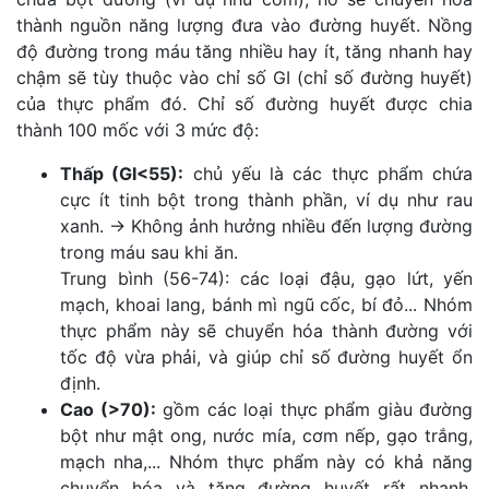
thành nguồn năng lượng đưa vào đường huyết. Nồng 
độ đường trong máu tăng nhiều hay ít, tăng nhanh hay 
chậm sẽ tùy thuộc vào chỉ số GI (chỉ số đường huyết) 
của thực phẩm đó. Chỉ số đường huyết được chia 
thành 100 mốc với 3 mức độ:
Thấp (GI<55):
 chủ yếu là các thực phẩm chứa 
cực ít tinh bột trong thành phần, ví dụ như rau 
xanh. → Không ảnh hưởng nhiều đến lượng đường 
trong máu sau khi ăn.
Trung bình (56-74): các loại đậu, gạo lứt, yến 
mạch, khoai lang, bánh mì ngũ cốc, bí đỏ... Nhóm 
thực phẩm này sẽ chuyển hóa thành đường với 
tốc độ vừa phải, và giúp chỉ số đường huyết ổn 
định.
Cao (>70):
 gồm các loại thực phẩm giàu đường 
bột như mật ong, nước mía, cơm nếp, gạo trắng, 
mạch nha,... Nhóm thực phẩm này có khả năng 
chuyển hóa và tăng đường huyết rất nhanh, 