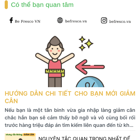
Có thể bạn quan tâm
 HƯỚNG DẪN CHI TIẾT CHO BẠN MỚI GIẢM 
CÂN 
 Nếu bạn là một tân binh vừa gia nhập làng giảm cân 
chắc hẳn bạn sẽ cảm thấy bỡ ngỡ và vô cùng bối rối 
trước hàng triệu đáp án tìm kiếm liên quan đến từ khóa 
"GIẢM CÂN" được hiển thị trên google. Đừng vội tụt 
 NGUYÊN TẮC QUAN TRỌNG NHẤT ĐỂ 