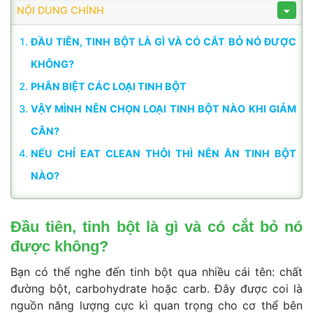
 NỘI DUNG CHÍNH 
ĐẦU TIÊN, TINH BỘT LÀ GÌ VÀ CÓ CẮT BỎ NÓ ĐƯỢC 
KHÔNG?
PHÂN BIỆT CÁC LOẠI TINH BỘT 
VẬY MÌNH NÊN CHỌN LOẠI TINH BỘT NÀO KHI GIẢM 
CÂN?
NẾU CHỈ EAT CLEAN THÔI THÌ NÊN ĂN TINH BỘT 
NÀO?
Đầu tiên, tinh bột là gì và có cắt bỏ nó 
được không?
Bạn có thể nghe đến tinh bột qua nhiều cái tên: chất 
đường bột, carbohydrate hoặc carb. Đây được coi là 
nguồn năng lượng cực kì quan trọng cho cơ thể bên 