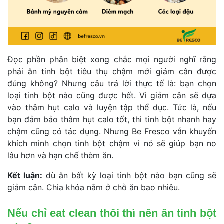
Đọc phần phân biệt xong chắc mọi người nghĩ rằng 
phải ăn tinh bột tiêu thụ chậm mới giảm cân được 
đúng không? Nhưng câu trả lời thực tế là: bạn chọn 
loại tinh bột nào cũng được hết. Vì giảm cân sẽ dựa 
vào thâm hụt calo và luyện tập thể dục. Tức là, nếu 
bạn đảm bảo thâm hụt calo tốt, thì tinh bột nhanh hay 
chậm cũng có tác dụng. Nhưng Be Fresco vẫn khuyến 
khích mình chọn tinh bột chậm vì nó sẽ giúp bạn no 
lâu hơn và hạn chế thèm ăn.
Kết luận:
 dù ăn bất kỳ loại tinh bột nào bạn cũng sẽ 
giảm cân. Chìa khóa nằm ở chỗ ăn bao nhiêu.
Nếu chỉ eat clean thôi thì nên ăn tinh bột 