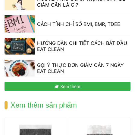
mood, dưới đây là cách giúp bạn bắt đầu hành trình 
GIẢM CÂN LÀ GÌ? 
giảm cân một cách thông minh và hạn chế những sai 
lầm có thể mắc phải. 
 CÁCH TÍNH CHỈ SỐ BMI, BMR, TDEE 
 HƯỚNG DẪN CHI TIẾT CÁCH BẮT ĐẦU 
EAT CLEAN 
 GỢI Ý THỰC ĐƠN GIẢM CÂN 7 NGÀY 
EAT CLEAN 
 Xem thêm 
 Xem thêm sản phẩm 