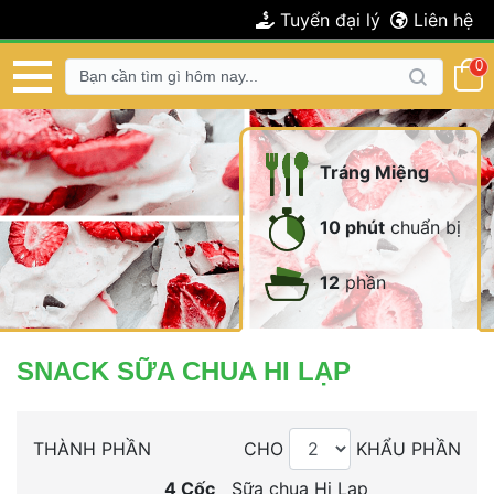
 Tuyển đại lý 
 Liên hệ 
 0 
 
Tráng Miệng
 
10 phút
 chuẩn bị 
 
12
 phần 
 SNACK SỮA CHUA HI LẠP 
 THÀNH PHẦN 
 CHO 
 KHẨU PHẦN 
4
 
Cốc
 
Sữa chua Hi Lạp