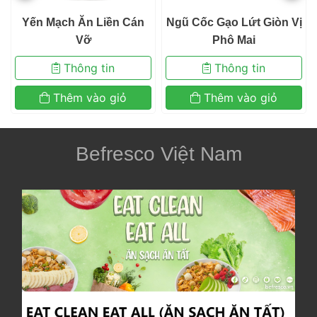
 Yến Mạch Ăn Liền Cán
 Ngũ Cốc Gạo Lứt Giòn Vị 
 Vỡ 
Phô Mai 
 Thông tin 
 Thông tin 
 Thêm vào giỏ 
 Thêm vào giỏ 
Befresco Việt Nam