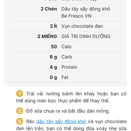
2
 
Chén
Dâu tây sấy đông khô 
 
Be Fresco VN
2
 
Ít
 
Vụn chocolate đen
2
 
MIẾNG
 
GIÁ TRỊ DINH DƯỠNG
50
 
Calo
6
 
g
 
Carb
4
 
g
 
Protein
0
 
g
 
Fat
Trải vải nướng bánh lên khay hoặc bạn có 
thể dùng màn bọc thực phẩm để thay thế.
Đổ sữa chua ra và bắt đầu dàn mỏng.
Rắc 
dâu tây sấy đông khô
 và vụn chocolate 
đen lên trên, bạn có thể dùng đũa xoáy nhẹ sữa 