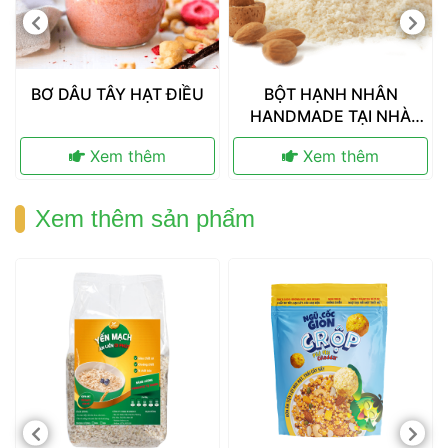
 BƠ DÂU TÂY HẠT ĐIỀU 
 BỘT HẠNH NHÂN 
HANDMADE TẠI NHÀ
 CỰC DỄ 
 Xem thêm 
 Xem thêm 
 Xem thêm sản phẩm 